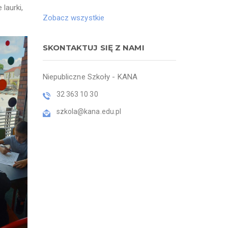
laurki,
Zobacz wszystkie
SKONTAKTUJ SIĘ Z NAMI
Niepubliczne Szkoły - KANA
32 363 10 30
szkola@kana.edu.pl