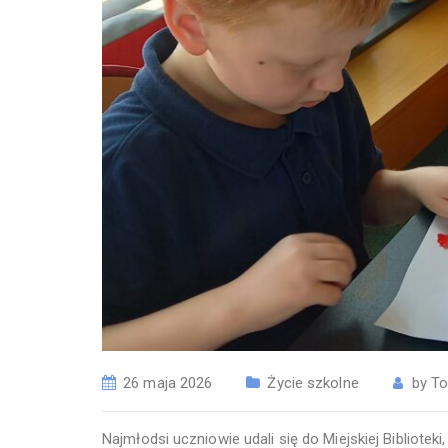
26 maja 2026
Życie szkolne
by
To
Najmłodsi uczniowie udali się do Miejskiej Bibliotek