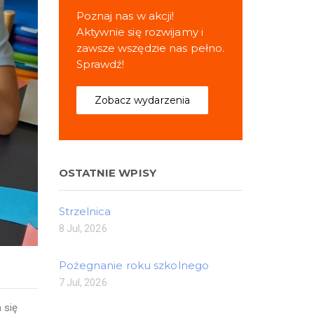
Poznaj nas w akcji!
Aktywnie się rozwijamy i
zawsze wszędzie nas pełno.
Sprawdź!
Zobacz wydarzenia
OSTATNIE WPISY
Strzelnica
8 Jul, 2026
Pożegnanie roku szkolnego
7 Jul, 2026
 się