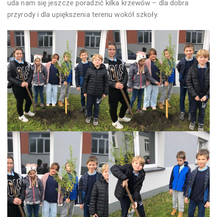
uda nam się jeszcze poradzić kilka krzewów – dla dobra
przyrody i dla upiększenia terenu wokół szkoły.