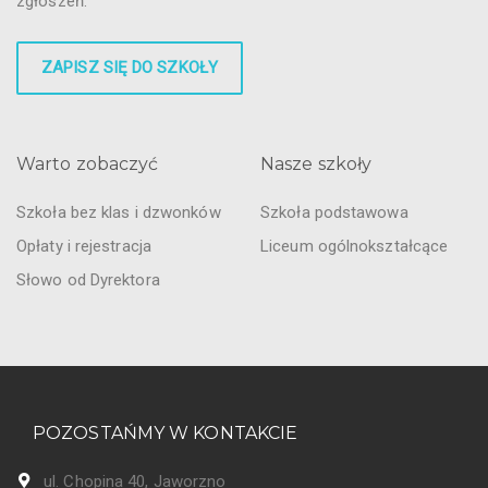
zgłoszeń.
ZAPISZ SIĘ DO SZKOŁY
Warto zobaczyć
Nasze szkoły
Szkoła bez klas i dzwonków
Szkoła podstawowa
Opłaty i rejestracja
Liceum ogólnokształcące
Słowo od Dyrektora
POZOSTAŃMY W KONTAKCIE
ul. Chopina 40, Jaworzno