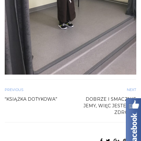
PREVIOUS
NEXT
“KSIĄŻKA DOTYKOWA”
DOBRZE I SMACZNIE
JEMY, WIĘC JESTEŚMY
ZDROWI!